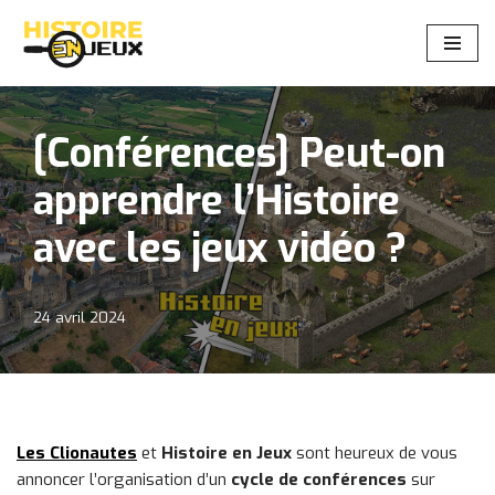
Aller
au
contenu
[Conférences] Peut-on
apprendre l’Histoire
avec les jeux vidéo ?
24 avril 2024
Les Clionautes
et
Histoire en Jeux
sont heureux de vous
annoncer l’organisation d’un
cycle de conférences
sur