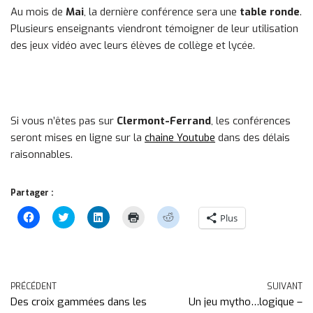
Au mois de
Mai
, la dernière conférence sera une
table ronde
.
Plusieurs enseignants viendront témoigner de leur utilisation
des jeux vidéo avec leurs élèves de collège et lycée.
Si vous n’êtes pas sur
Clermont-Ferrand
, les conférences
seront mises en ligne sur la
chaine Youtube
dans des délais
raisonnables.
Partager :
C
C
C
C
C
Plus
l
l
l
l
l
i
i
i
i
i
q
c
q
q
q
u
k
u
u
u
e
t
e
e
e
z
o
z
r
z
p
s
p
p
p
PRÉCÉDENT
SUIVANT
o
h
o
o
o
u
a
u
u
u
Des croix gammées dans les
Un jeu mytho…logique –
r
r
r
r
r