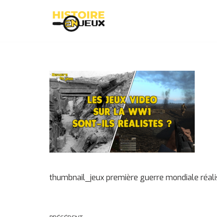
Aller
au
contenu
thumbnail_jeux première guerre mondiale réali