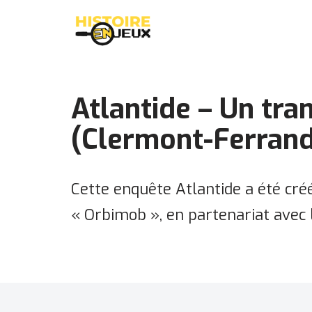
Aller
au
contenu
Atlantide – Un tr
(Clermont-Ferrand
Cette enquête Atlantide a été cré
« Orbimob », en partenariat avec