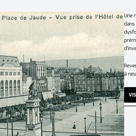
Une n
dans 
dysfo
premi
d’inv
Reven
à neu
VI